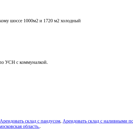
кому шоссе 1000м2 и 1720 м2 холодный
 по УСН с коммуналкой.
Арендовать склад с пандусом
,
Арендовать склад с наливными п
московская область.
.