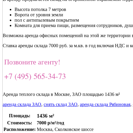
Высота потолка 7 метров
Ворота от уровня земли
пол с антипылевым покрытием
Комната для приема пищи, размещения сотрудников, душ
Возможна аренда офисных помещений на этой же территории в
Ставка аренды склада 7000 руб. за м.кв. в год включая НДС и 
Позвоните агенту!
+7 (495) 565-34-73
Аренда теплого склада в Москве, ЗАО площадью 1436 м²
аренда склада ЗАО
,
снять склад ЗАО
,
аренда склада Рябиновая
,
1436 м²
Площадь:
Стоимость:
7000 р/м²/год
Расположение:
Москва, Сколковское шоссе