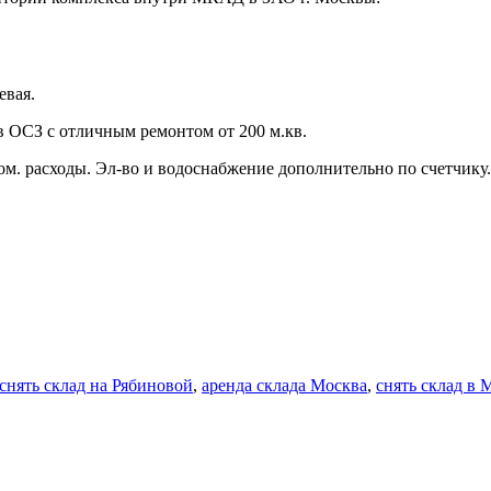
евая.
 ОСЗ с отличным ремонтом от 200 м.кв.
ком. расходы. Эл-во и водоснабжение дополнительно по счетчику.
снять склад на Рябиновой
,
аренда склада Москва
,
снять склад в 