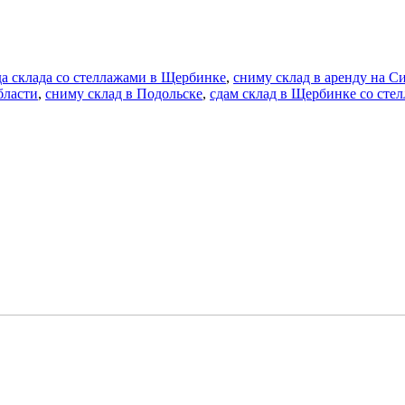
да склада со стеллажами в Щербинке
,
сниму склад в аренду на 
бласти
,
сниму склад в Подольске
,
сдам склад в Щербинке со сте