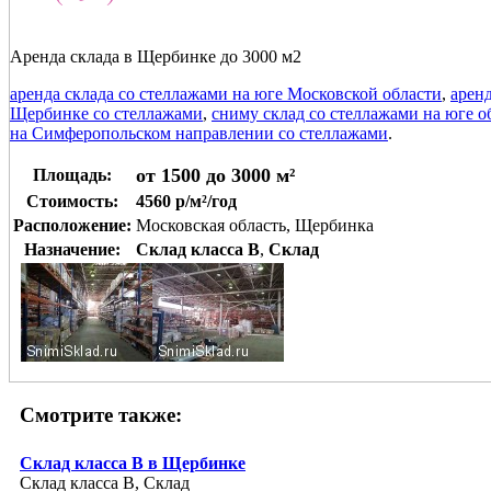
Аренда склада в Щербинке до 3000 м2
аренда склада со стеллажами на юге Московской области
,
арен
Щербинке со стеллажами
,
сниму склад со стеллажами на юге о
на Симферопольском направлении со стеллажами
.
от 1500 до 3000 м²
Площадь:
Стоимость:
4560 р/м²/год
Расположение:
Московская область, Щербинка
Назначение:
Склад класса B
,
Склад
Смотрите также:
Склад класса В в Щербинке
Склад класса B, Склад