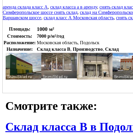
аренда склада класс А
,
склад класса а в аренду
,
снять склад клас
Симферопольское шоссе снять склад
,
склад на Симферопольско
Варшавском шоссе
,
склад класс А Московская область
,
снять с
1000 м²
Площадь:
Стоимость:
7000 р/м²/год
Расположение:
Московская область, Подольск
Назначение:
Склад класса B
,
Производство
,
Склад
Смотрите также:
Склад класса В в Подол