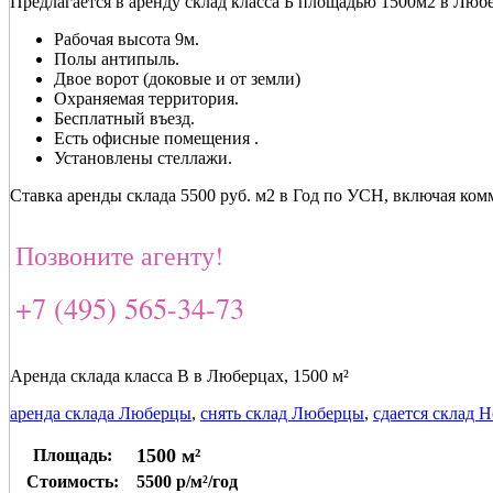
Предлагается в аренду склад класса Б площадью 1500м2 в Люб
Рабочая высота 9м.
Полы антипыль.
Двое ворот (доковые и от земли)
Охраняемая территория.
Бесплатный въезд.
Есть офисные помещения .
Установлены стеллажи.
Ставка аренды склада 5500 руб. м2 в Год по УСН, включая ко
Позвоните агенту!
+7 (495) 565-34-73
Аренда склада класса В в Люберцах, 1500 м²
аренда склада Люберцы
,
снять склад Люберцы
,
сдается склад 
1500 м²
Площадь:
Стоимость:
5500 р/м²/год