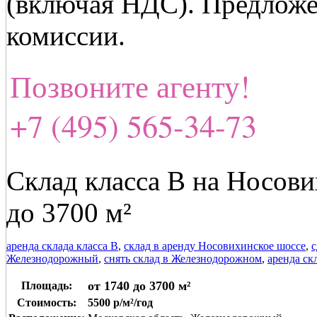
(включая НДС). Предложе
комиссии.
Позвоните агенту!
+7 (495) 565-34-73
Склад класса В на Носов
до 3700 м²
аренда склада класса В
,
склад в аренду Носовихинское шоссе
,
с
Железнодорожный
,
снять склад в Железнодорожном
,
аренда ск
от 1740 до 3700 м²
Площадь:
Стоимость:
5500 р/м²/год