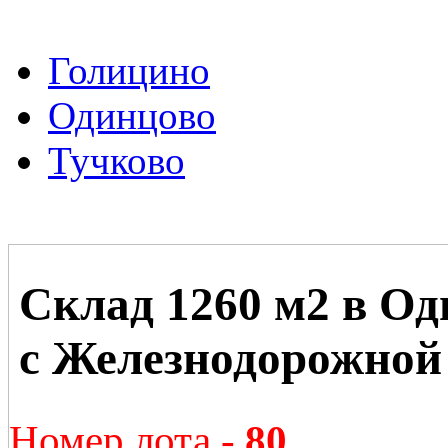
Голицино
Одинцово
Тучково
Склад 1260 м2 в О
с Железнодорожной 
Номер лота -
80