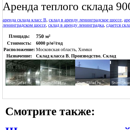
Аренда теплого склада 90
аренда склада класс В
,
склад в аренду ленинградское шоссе
,
ар
ленинградском шоссе
,
склад в аренду ленинградка
,
сдается ск
750 м²
Площадь:
Стоимость:
6000 р/м²/год
Расположение:
Московская область, Химки
Назначение:
Склад класса B
,
Производство
,
Склад
Смотрите также: