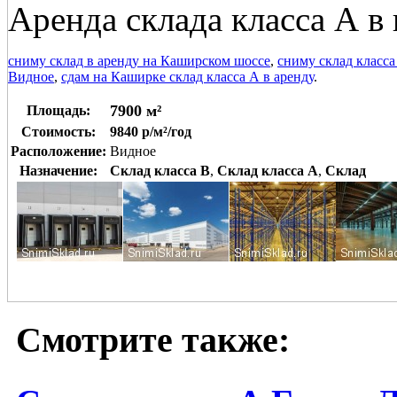
Аренда склада класса А в 
сниму склад в аренду на Каширском шоссе
,
сниму склад класса
Видное
,
сдам на Каширке склад класса А в аренду
.
7900 м²
Площадь:
Стоимость:
9840 р/м²/год
Расположение:
Видное
Назначение:
Склад класса B
,
Склад класса A
,
Склад
Смотрите также: