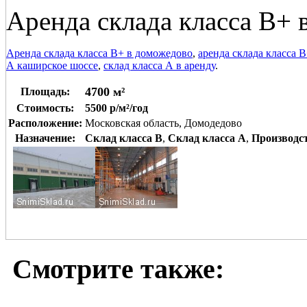
Аренда склада класса В+ 
Аренда склада класса В+ в доможедово
,
аренда склада класса 
А каширское шоссе
,
склад класса А в аренду
.
4700 м²
Площадь:
Стоимость:
5500 р/м²/год
Расположение:
Московская область, Домодедово
Назначение:
Склад класса B
,
Склад класса A
,
Производс
Смотрите также: