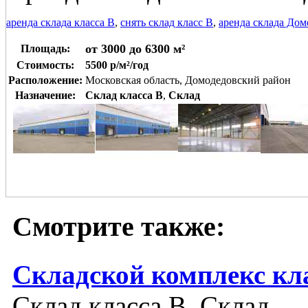
аренда склада класса В
,
снять склад класс В
,
аренда склада Дом
от 3000 до 6300 м²
Площадь:
Стоимость:
5500 р/м²/год
Расположение:
Московская область, Домодедовский район
Назначение:
Склад класса B
,
Склад
Смотрите также:
Складской комплекс кл
Склад класса B, Склад