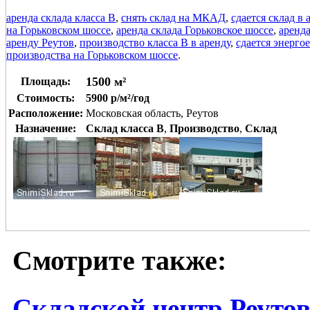
аренда склада класса В
,
снять склад на МКАД
,
сдается склад в 
на Горьковском шоссе
,
аренда склада Горьковское шоссе
,
аренд
аренду Реутов
,
производство класса В в аренду
,
сдается энерго
производства на Горьковском шоссе
.
1500 м²
Площадь:
Стоимость:
5900 р/м²/год
Расположение:
Московская область, Реутов
Назначение:
Склад класса B
,
Производство
,
Склад
Смотрите также:
Складской центр Реуто