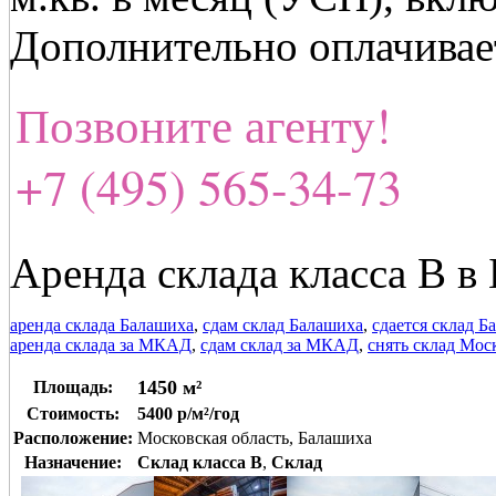
Дополнительно оплачивает
Позвоните агенту!
+7 (495) 565-34-73
Аренда склада класса В в
аренда склада Балашиха
,
сдам склад Балашиха
,
сдается склад Б
аренда склада за МКАД
,
сдам склад за МКАД
,
снять склад Мос
1450 м²
Площадь:
Стоимость:
5400 р/м²/год
Расположение:
Московская область, Балашиха
Назначение:
Склад класса B
,
Склад