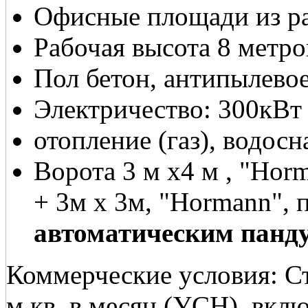
Офисные площади из рас
Рабочая высота 8 метро
Пол бетон, антипылево
Электричество: 300кВт
отопление (газ), водос
Ворота 3 м х4 м , "Hor
+ 3м х 3м, "Hormann", 
автоматическим панд
Коммерческие условия: Ст
м.кв. в месяц (УСН), вкл