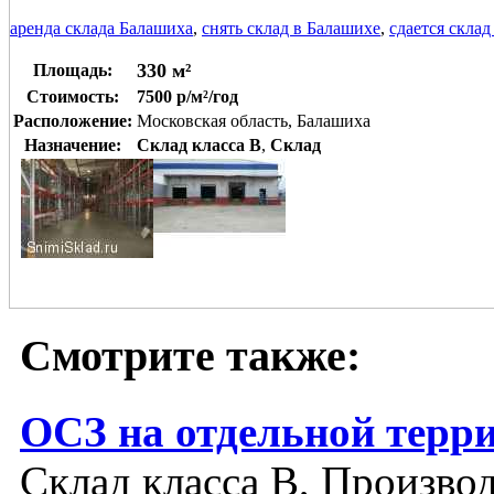
аренда склада Балашиха
,
снять склад в Балашихе
,
сдается склад
330 м²
Площадь:
Стоимость:
7500 р/м²/год
Расположение:
Московская область, Балашиха
Назначение:
Склад класса B
,
Склад
Смотрите также:
ОСЗ на отдельной терр
Склад класса B, Производ