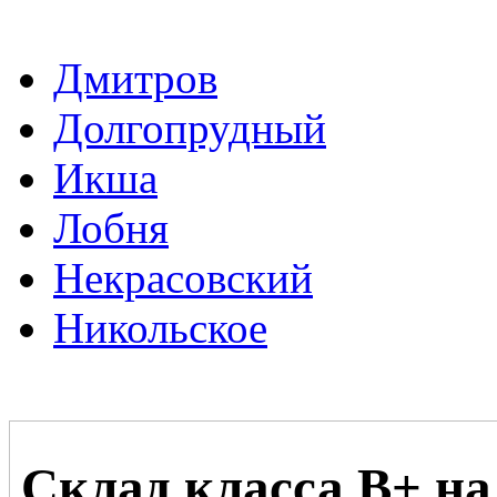
Дмитров
Долгопрудный
Икша
Лобня
Некрасовский
Никольское
Склад класса В+ н