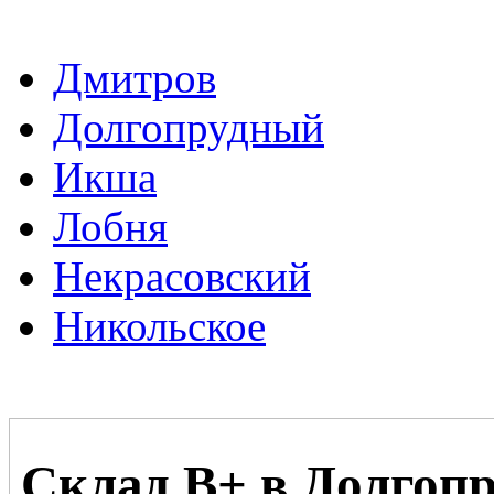
Дмитров
Долгопрудный
Икша
Лобня
Некрасовский
Никольское
Склад В+ в Долгоп