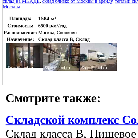
склад на МКАДЕ
,
склад близко от Москвы в аренду
,
теплый ск
Москвы
.
1584 м²
Площадь:
Стоимость:
6500 р/м²/год
Расположение:
Москва, Сколково
Назначение:
Склад класса B
,
Склад
Смотрите также:
Складской комплекс Со
Склад класса B, Пищевое