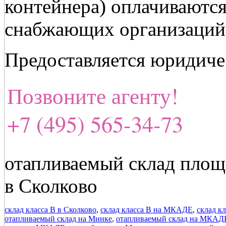
контейнера) оплачиваются
снабжающих организаций
Предоставляется юридиче
Позвоните агенту!
+7 (495) 565-34-73
отапливаемый склад площ
в Сколково
склад класса В в Сколково
,
склад класса В на МКАДЕ
,
склад к
отапливаемый склад на Минке
,
отапливаемый склад на МКАД