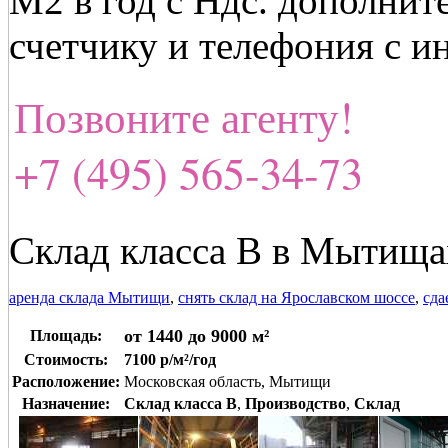
М2 в год с Ндс. дополнит
счетчику и телефония с и
Позвоните агенту!
+7 (495) 565-34-73
Склад класса В в Мытища
аренда склада Мытищи
,
снять склад на Ярославском шоссе
,
сда
от 1440 до 9000 м²
Площадь:
Стоимость:
7100 р/м²/год
Расположение:
Московская область, Мытищи
Назначение:
Склад класса B
,
Производство
,
Склад