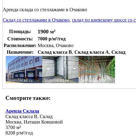
Аренда склада со стеллажами в Очаково
Склад со стеллажами в Очаково
,
склад по киевскому шоссе со 
1900 м²
Площадь:
Стоимость:
7000 р/м²/год
Расположение:
Москва, Очаково
Назначение:
Склад класса B
,
Склад класса A
,
Склад
Смотрите также:
Аренда Склада
Склад класса B, Склад
Москва, Наташи Ковшовой
3700 м²
8208 р/м²/год