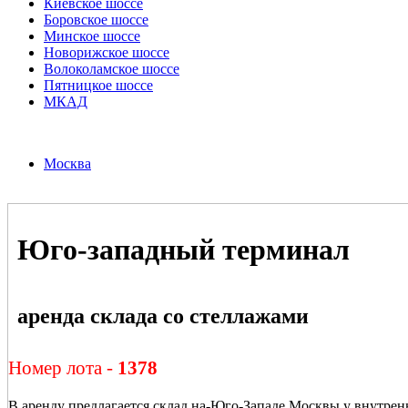
Киевское шоссе
Боровское шоссе
Минское шоссе
Новорижское шоссе
Волоколамское шоссе
Пятницкое шоссе
МКАД
Москва
Юго-западный терминал
аренда склада со стеллажами
Номер лота -
1378
В аренду предлагается склад на-Юго-Западе Москвы у внутре