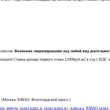
плексом.
Возможно лицензирование под любой вид деятельнос
уатацией Ставка аренды первого этажа 12000руб.м2 в год с НДС 
+ (Москва, ЮВАО, Волгоградский просп.)
ики
,
аренда
,
склад класс в
,
склад класс в+
,
класса а
,
ЮВАО склад