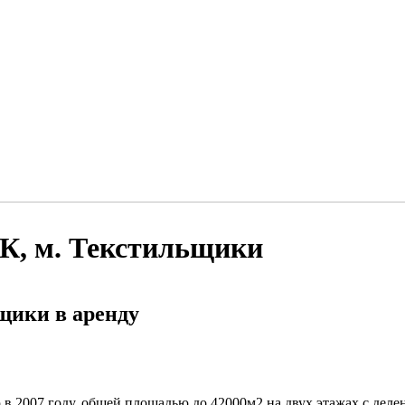
К, м. Текстильщики
щики в аренду
в 2007 году, общей площадью до 42000м2 на двух этажах с деле