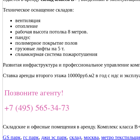
Техническое оснащение складов:
вентиляция
отопление
рабочая высота потолка 8 метров.
пандус
полимерное покрытие полов
грузовые лифты на 5 т.
сплинклерная
система пожаротушения
Развитая инфраструктура и профессиональное управление ком
Ставка аренды второго этажа 10000руб.м2 в год с ндс и экспл
Позвоните агенту!
+7 (495) 565-34-73
Складские и офисные помещения в аренду. Комплекс класса В
GS парк
,
гс парк
,
джи эс парк
,
склад
,
москва
,
метро текстильщ