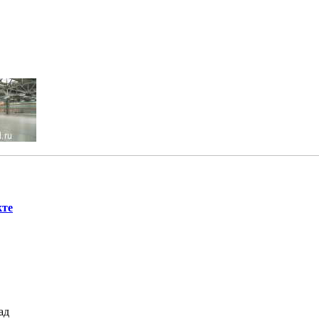
кте
ад