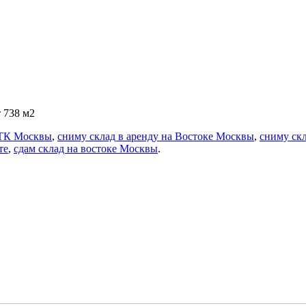
 738 м2
ТТК Москвы
,
сниму склад в аренду на Востоке Москвы
,
сниму скл
те
,
сдам склад на востоке Москвы
.