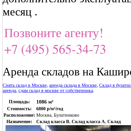
месяц .
Позвоните агенту!
+7 (495) 565-34-73
Аренда складов на Кашир
Снять склад в Москве
,
аренда склада в Москве
,
Склад в булатн
аренда
,
сдам склад в москве от собственника
.
1086 м²
Площадь:
Стоимость:
6800 р/м²/год
Расположение:
Москва, Булатниково
Назначение:
Склад класса B
,
Склад класса A
,
Склад