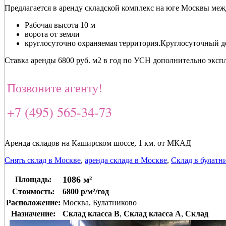
Предлагается в аренду складской комплекс на юге Москвы м
Рабочая высота 10 м
ворота от земли
круглосуточно охраняемая территория.Круглосуточный д
Ставка аренды 6800 руб. м2 в год по УСН дополнительно экспл
Позвоните агенту!
+7 (495) 565-34-73
Аренда складов на Каширском шоссе, 1 км. от МКАД
Снять склад в Москве
,
аренда склада в Москве
,
Склад в булатн
1086 м²
Площадь:
Стоимость:
6800 р/м²/год
Расположение:
Москва, Булатниково
Назначение:
Склад класса B
,
Склад класса A
,
Склад