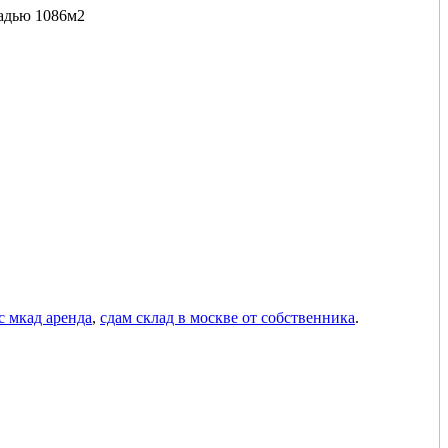
адью 1086м2
с мкад аренда
,
сдам склад в москве от собственника
.