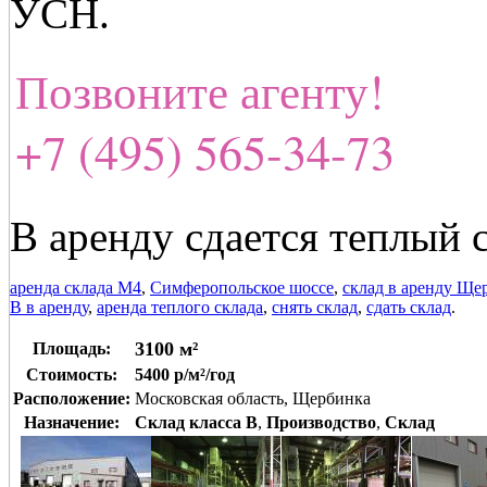
УСН.
Позвоните агенту!
+7 (495) 565-34-73
В аренду сдается теплый 
аренда склада М4
,
Симферопольское шоссе
,
склад в аренду Ще
В в аренду
,
аренда теплого склада
,
снять склад
,
сдать склад
.
3100 м²
Площадь:
Стоимость:
5400 р/м²/год
Расположение:
Московская область, Щербинка
Назначение:
Склад класса B
,
Производство
,
Склад