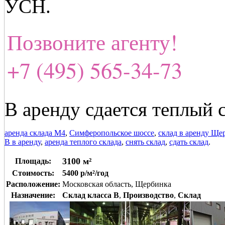
УСН.
Позвоните агенту!
+7 (495) 565-34-73
В аренду сдается теплый 
аренда склада М4
,
Симферопольское шоссе
,
склад в аренду Ще
В в аренду
,
аренда теплого склада
,
снять склад
,
сдать склад
.
3100 м²
Площадь:
Стоимость:
5400 р/м²/год
Расположение:
Московская область, Щербинка
Назначение:
Склад класса B
,
Производство
,
Склад