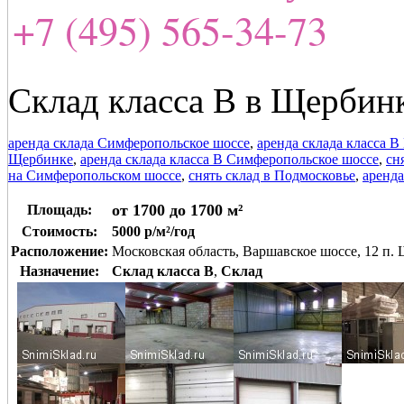
+7 (495) 565-34-73
Склад класса В в Щербинк
аренда склада Симферопольское шоссе
,
аренда склада класса 
Щербинке
,
аренда склада класса В Симферопольское шоссе
,
сн
на Симферопольском шоссе
,
снять склад в Подмосковье
,
аренда
от 1700 до 1700 м²
Площадь:
Стоимость:
5000 р/м²/год
Расположение:
Московская область, Варшавское шоссе, 12 п.
Назначение:
Склад класса B
,
Склад