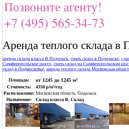
Позвоните агенту!
+7 (495) 565-34-73
Аренда теплого склада в 
аренда склада класса В Подольск
,
снять склад в Подольске
,
сда
Симферопольское шоссе
,
снять склад на Симферопольском шос
склад в Подмосковье
,
аренда теплого склада Московская област
от 1245 до 1245 м²
Площадь:
Стоимость:
4350 р/м²/год
Расположение:
Московская область, Подольск
Назначение:
Склад класса B
,
Склад