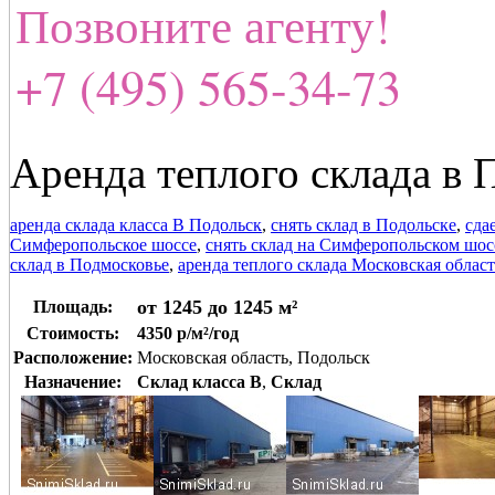
Позвоните агенту!
+7 (495) 565-34-73
Аренда теплого склада в 
аренда склада класса В Подольск
,
снять склад в Подольске
,
сда
Симферопольское шоссе
,
снять склад на Симферопольском шос
склад в Подмосковье
,
аренда теплого склада Московская област
от 1245 до 1245 м²
Площадь:
Стоимость:
4350 р/м²/год
Расположение:
Московская область, Подольск
Назначение:
Склад класса B
,
Склад