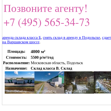
Позвоните агенту!
+7 (495) 565-34-73
аренда склада класса Б
,
снять склад в аренду в Подольске
,
сдае
на Варшавском шоссе
.
4000 м²
Площадь:
Стоимость:
5500 р/м²/год
Расположение:
Московская область, Подольск
Назначение:
Склад класса B
,
Склад