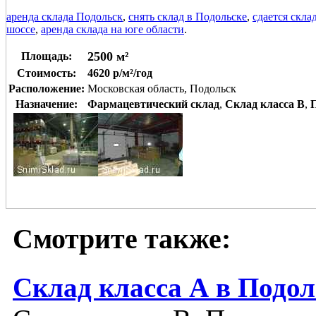
аренда склада Подольск
,
снять склад в Подольске
,
сдается скла
шоссе
,
аренда склада на юге области
.
2500 м²
Площадь:
Стоимость:
4620 р/м²/год
Расположение:
Московская область, Подольск
Назначение:
Фармацевтический склад
,
Склад класса B
,
Смотрите также:
Склад класса А в Подол