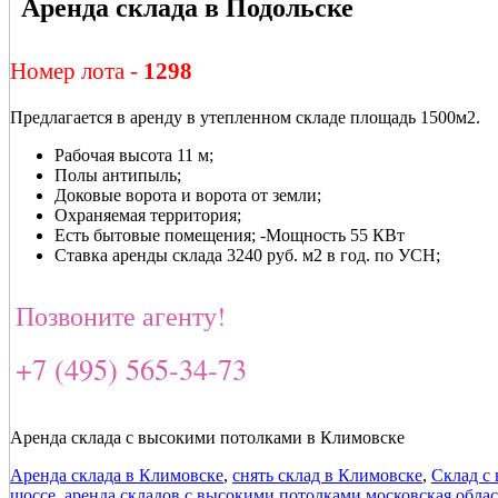
Аренда склада в Подольске
Номер лота -
1298
Предлагается в аренду в утепленном складе площадь 1500м2.
Рабочая высота 11 м;
Полы антипыль;
Доковые ворота и ворота от земли;
Охраняемая территория;
Есть бытовые помещения; -Мощность 55 КВт
Ставка аренды склада 3240 руб. м2 в год. по УСН;
Позвоните агенту!
+7 (495) 565-34-73
Аренда склада с высокими потолками в Климовске
Аренда склада в Климовске
,
снять склад в Климовске
,
Склад с
шоссе
,
аренда складов с высокими потолками московская облас