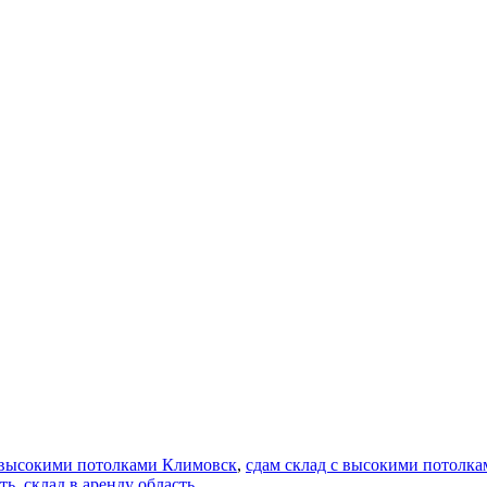
 высокими потолками Климовск
,
сдам склад с высокими потолк
ть
,
склад в аренду область
.