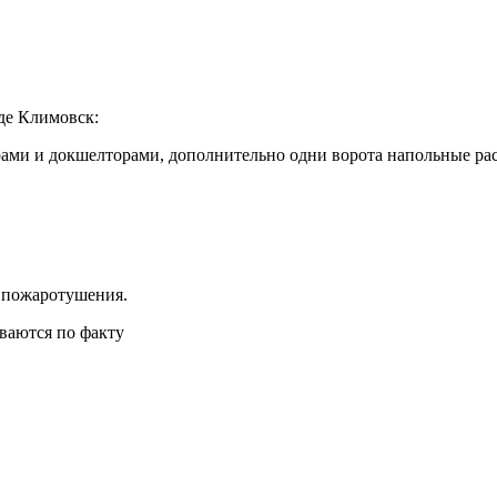
де Климовск:
ерами и докшелторами, дополнительно одни ворота напольные ра
 пожаротушения.
ваются по факту