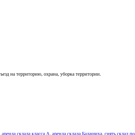
ъезд на территорию, охрана, уборка территории.
,
аренда склада класса А
,
аренда склада Балашиха
,
снять склад 