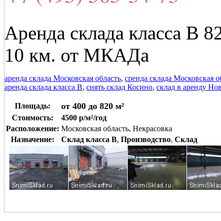
Аренда склада класса В 8
10 км. от МКАДа
аренда склада Московская область
,
сренда склада Московская о
аренда склада класса В
,
снять склад Косино
,
склад в аренду Но
от 400 до 820 м²
Площадь:
Стоимость:
4500 р/м²/год
Расположение:
Московская область, Некрасовка
Назначение:
Склад класса B
,
Производство
,
Склад