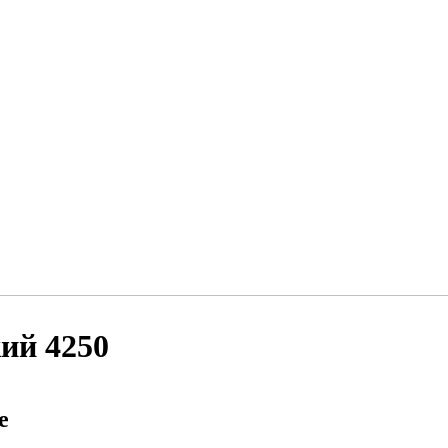
кий 4250
е