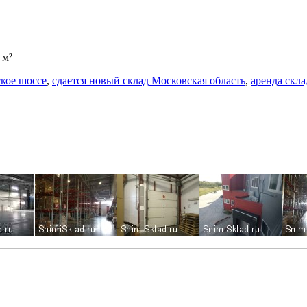
 м²
ское шоссе
,
сдается новый склад Московская область
,
аренда скла