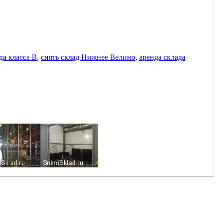
да класса В
,
снять склад Нижнее Велино
,
аренда склада