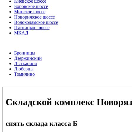
Киевское шоссе
Боровское шоссе
Минское шоссе
Новорижское шоссе
Волоколамское шоссе
Пятницкое шоссе
МКАД
Бронницы
Дзержинский
Лыткарино
Люберцы
Томилино
Складской комплекс Новоря
снять склада класса Б