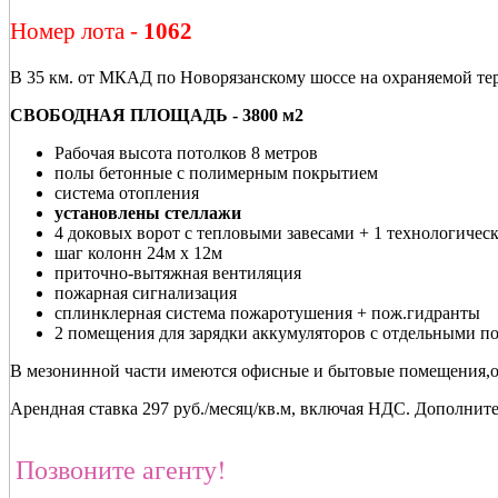
Номер лота -
1062
В 35 км. от МКАД по Новорязанскому шоссе на охраняемой тер
СВОБОДНАЯ ПЛОЩАДЬ - 3800 м2
Рабочая высота потолков 8 метров
полы бетонные с полимерным покрытием
система отопления
установлены стеллажи
4 доковых ворот с тепловыми завесами + 1 технологическ
шаг колонн 24м х 12м
приточно-вытяжная вентиляция
пожарная сигнализация
сплинклерная система пожаротушения + пож.гидранты
2 помещения для зарядки аккумуляторов с отдельными п
В мезонинной части имеются офисные и бытовые помещения,
Арендная ставка 297 руб./месяц/кв.м, включая НДС. Дополнит
Позвоните агенту!