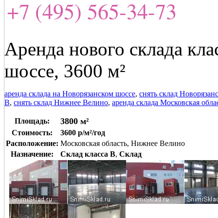
+7 (495) 565-34-73
Аренда нового склада кла
шоссе, 3600 м²
аренда склада на Новорязанском шоссе
,
снять склад Новорязан
В
,
снять склад Нижнее Велино
,
аренда склада Московская обла
3800 м²
Площадь:
Стоимость:
3600 р/м²/год
Расположение:
Московская область, Нижнее Велино
Назначение:
Склад класса B
,
Склад