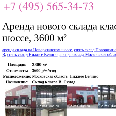
+7 (495) 565-34-73
Аренда нового склада кла
шоссе, 3600 м²
аренда склада на Новорязанском шоссе
,
снять склад Новорязан
В
,
снять склад Нижнее Велино
,
аренда склада Московская обла
3800 м²
Площадь:
Стоимость:
3600 р/м²/год
Расположение:
Московская область, Нижнее Велино
Назначение:
Склад класса B
,
Склад