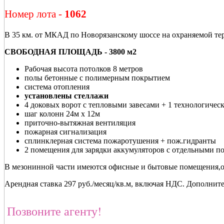
Номер лота -
1062
В 35 км. от МКАД по Новорязанскому шоссе на охраняемой тер
СВОБОДНАЯ ПЛОЩАДЬ - 3800 м2
Рабочая высота потолков 8 метров
полы бетонные с полимерным покрытием
система отопления
установлены стеллажи
4 доковых ворот с тепловыми завесами + 1 технологическ
шаг колонн 24м х 12м
приточно-вытяжная вентиляция
пожарная сигнализация
сплинклерная система пожаротушения + пож.гидранты
2 помещения для зарядки аккумуляторов с отдельными п
В мезонинной части имеются офисные и бытовые помещения,
Арендная ставка 297 руб./месяц/кв.м, включая НДС. Дополнит
Позвоните агенту!