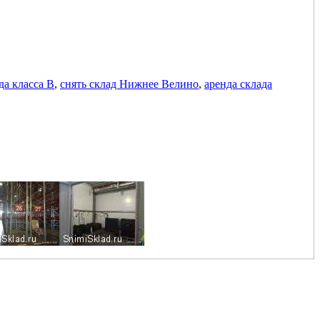
да класса В
,
снять склад Нижнее Велино
,
аренда склада