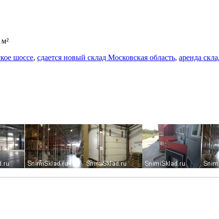
 м²
ское шоссе
,
сдается новый склад Московская область
,
аренда скла