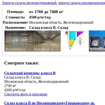
Аренда склада железнодорожный
,
аренда склада носовихинско
от 1760 до 7400 м²
Площадь:
Стоимость:
4500 р/м²/год
Расположение:
Московская область, Железнодорожный
Назначение:
Склад класса B
,
Склад
Смотрите также:
Складской комплекс класса В
Склад класса B, Склад
Московская область, Железнодорожный
2700 м²
4200 р/м²/год
Смотреть фото и описание
Склад класса В по Носовихинскому,Горьковскому ш.