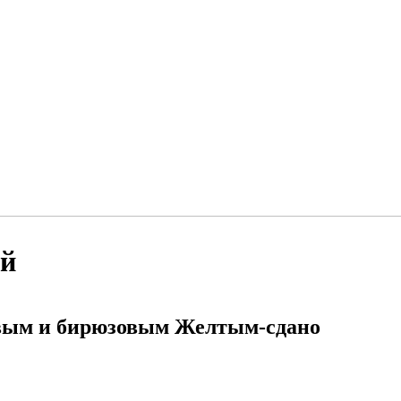
ый
вым и бирюзовым Желтым-сдано