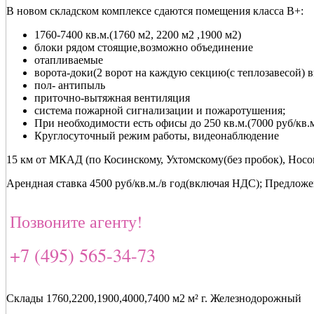
В новом складском комплексе сдаются помещения класса В+:
1760-7400 кв.м.(1760 м2, 2200 м2 ,1900 м2)
блоки рядом стоящие,возможно объединение
отапливаемые
ворота-доки(2 ворот на каждую секцию(с теплозавесой) в
пол- антипыль
приточно-вытяжная вентиляция
система пожарной сигнализации и пожаротушения;
При необходимости есть офисы до 250 кв.м.(7000 руб/кв.м
Круглосуточный режим работы, видеонаблюдение
15 км от МКАД (по Косинскому, Ухтомскому(без пробок), Нос
Арендная ставка 4500 руб/кв.м./в год(включая НДС); Предложе
Позвоните агенту!
+7 (495) 565-34-73
Склады 1760,2200,1900,4000,7400 м2 м² г. Железнодорожный