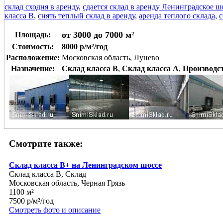
склад сходня в аренду
,
сдается склад в аренду Ленинградское ш
класса В
,
снять теплый склад в аренду
,
аренда теплого склада
,
с
от 3000 до 7000 м²
Площадь:
Стоимость:
8000 р/м²/год
Расположение:
Московская область, Лунево
Назначение:
Склад класса B
,
Склад класса A
,
Производс
Смотрите также:
Склад класса В+ на Ленинградском шоссе
Склад класса B, Склад
Московская область, Черная Грязь
1100 м²
7500 р/м²/год
Смотреть фото и описание