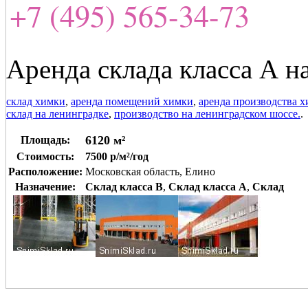
+7 (495) 565-34-73
Аренда склада класса А н
склад химки
,
аренда помещений химки
,
аренда производства 
склад на ленинградке
,
производство на ленинградском шоссе.
.
6120 м²
Площадь:
Стоимость:
7500 р/м²/год
Расположение:
Московская область, Елино
Назначение:
Склад класса B
,
Склад класса A
,
Склад