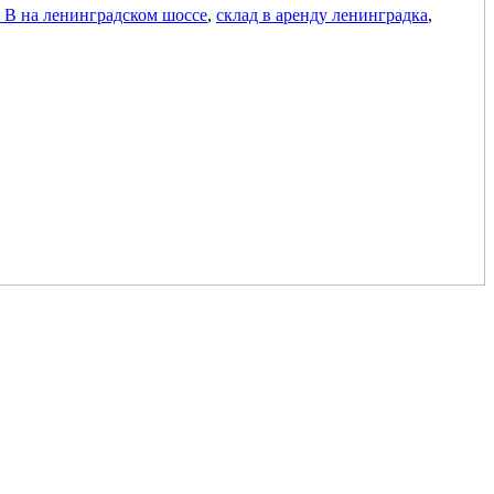
а В на ленинградском шоссе
,
склад в аренду ленинградка
,