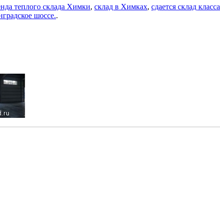
енда теплого склада Химки
,
склад в Химках
,
сдается склад класс
градское шоссе.
.