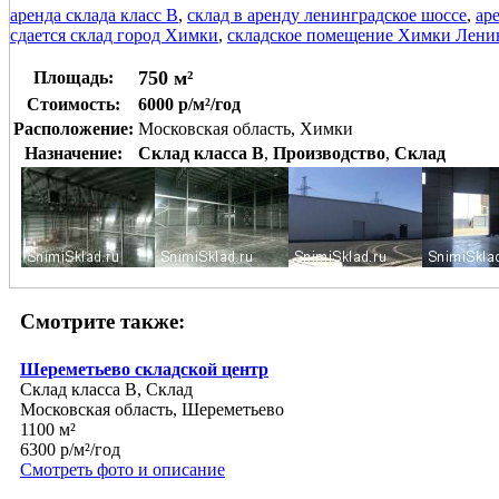
аренда склада класс В
,
склад в аренду ленинградское шоссе
,
ар
сдается склад город Химки
,
складское помещение Химки Ленин
750 м²
Площадь:
Стоимость:
6000 р/м²/год
Расположение:
Московская область, Химки
Назначение:
Склад класса B
,
Производство
,
Склад
Смотрите также:
Шереметьево складской центр
Склад класса B, Склад
Московская область, Шереметьево
1100 м²
6300 р/м²/год
Смотреть фото и описание