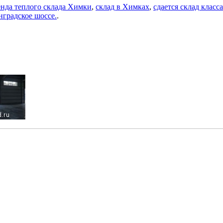
енда теплого склада Химки
,
склад в Химках
,
сдается склад класс
градское шоссе.
.