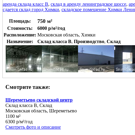
аренда склада класс В
,
склад в аренду ленинградское шоссе
,
ар
сдается склад город Химки
,
складское помещение Химки Ленин
750 м²
Площадь:
Стоимость:
6000 р/м²/год
Расположение:
Московская область, Химки
Назначение:
Склад класса B
,
Производство
,
Склад
Смотрите также:
Шереметьево складской центр
Склад класса B, Склад
Московская область, Шереметьево
1100 м²
6300 р/м²/год
Смотреть фото и описание