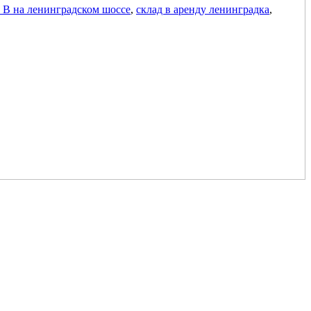
а В на ленинградском шоссе
,
склад в аренду ленинградка
,