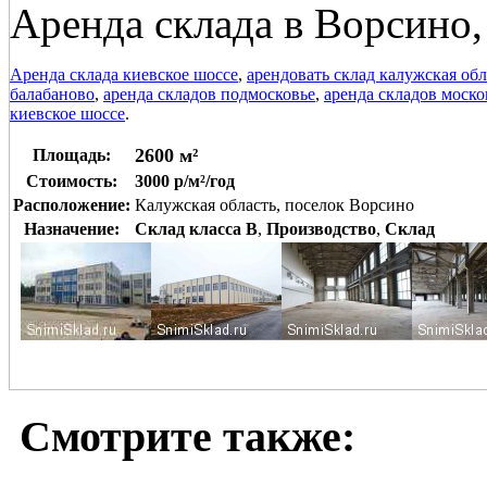
Аренда склада в Ворсино,
Аренда склада киевское шоссе
,
арендовать склад калужская обл
балабаново
,
аренда складов подмосковье
,
аренда складов моско
киевское шоссе
.
2600 м²
Площадь:
Стоимость:
3000 р/м²/год
Расположение:
Калужская область, поселок Ворсино
Назначение:
Склад класса B
,
Производство
,
Склад
Смотрите также: