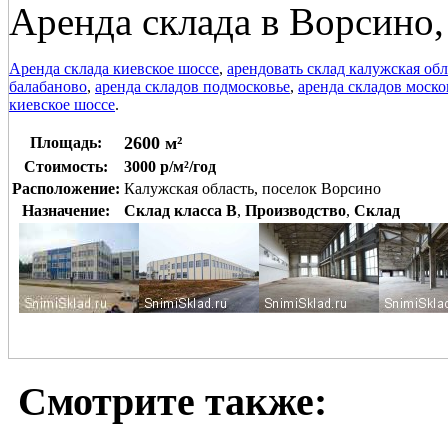
Аренда склада в Ворсино,
Аренда склада киевское шоссе
,
арендовать склад калужская обл
балабаново
,
аренда складов подмосковье
,
аренда складов моско
киевское шоссе
.
2600 м²
Площадь:
Стоимость:
3000 р/м²/год
Расположение:
Калужская область, поселок Ворсино
Назначение:
Склад класса B
,
Производство
,
Склад
Смотрите также: