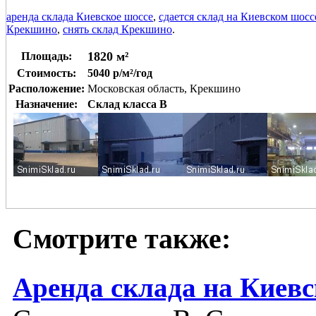
аренда склада Киевское шоссе
,
сдается склад на Киевском шосс
Крекшино
,
снять склад Крекшино
.
1820 м²
Площадь:
Стоимость:
5040 р/м²/год
Расположение:
Московская область, Крекшино
Назначение:
Склад класса B
Смотрите также:
Аренда склада на Киев