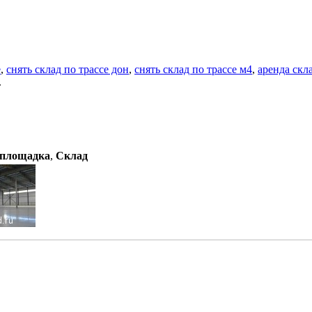
е
,
снять склад по трассе дон
,
снять склад по трассе м4
,
аренда скл
.
площадка
,
Склад