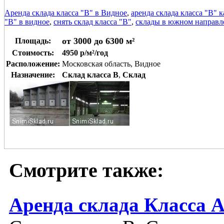
Аренда склада класса "В" в Видное
,
аренда склада класса "В" 
"В" в видное
,
снять склад класса "В"
,
склады в южном направл
от 3000 до 6300 м²
Площадь:
Стоимость:
4950 р/м²/год
Расположение:
Московская область, Видное
Назначение:
Склад класса B
,
Склад
Смотрите также:
Аренда склада Класса 