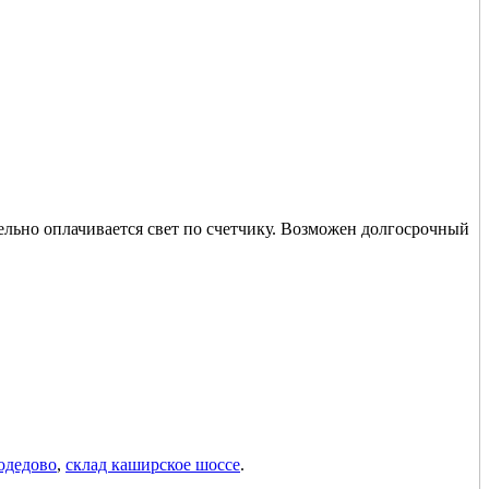
ельно оплачивается свет по счетчику. Возможен долгосрочный
одедово
,
склад каширское шоссе
.