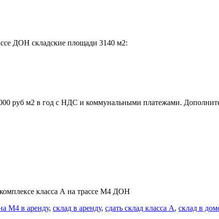
рассе ДОН складские площади 3140 м2:
8000 руб м2 в год с НДС и коммунальными платежами. Дополнит
 комплексе класса А на трассе М4 ДОН
на М4 в аренду
,
склад в аренду
,
сдать склад класса А
,
склад в дом